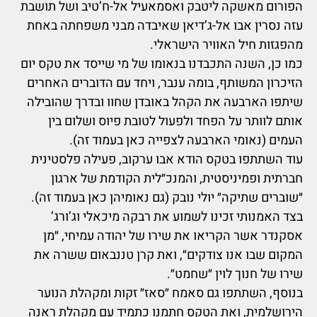
הפורום מאשקה ליטבק ואסמאעיל אל-ח’טיב ושל תושבת
עזה נסרין אבו אל-ג’דיאן שאיבדה מבני משפחתה באחת
מהפגזות חיל האוויר הישראלי.
כמו כן, השנה התכבדנו בנאומו של מי שייסד את טקס יום
הזיכרון המשותף, בומה ענבר, ויחד עם הדוברים האחרים
שיתפו הארבעה את הקהל באובדן שחוו ובדרך שהובילה
אותם לוותר על הפחד ולפעול לטובת פיוס ושלום בין
העמים (נאומי הארבעה לצפייה כאן בעמוד זה).
עוד השתתפו בטקס הודא אבו ערקוב, פעילה פלסטינית
חברתית ופמיניסטית, והמנכ״לית הקודמת של ארגון
״שוברים שתיקה״ יולי נובק (גם נאומיהן כאן בעמוד זה).
בצד האמנותי זכינו לשמוע את רבקה מיכאלי וג’ורג’
אסקנדר אשר הקריאו את שירו של יהודה עמיחי, ״מן
המקום שבו אנו צודקים״, ואת קרן טננבאום ששרה את
שירו של חנוך לוין ״שחמט״.
בנוסף, השתתפו גם סאמח ״סאז״ זקות ומקהלת הנוער
הירושלמית, ואת הטקס חתמנו כתמיד עם מקהלת ראנה