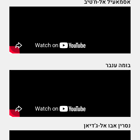
אסמאעיל אל-ח’טיב
בומה ענבר
נסרין אבו אל-ג’דיאן