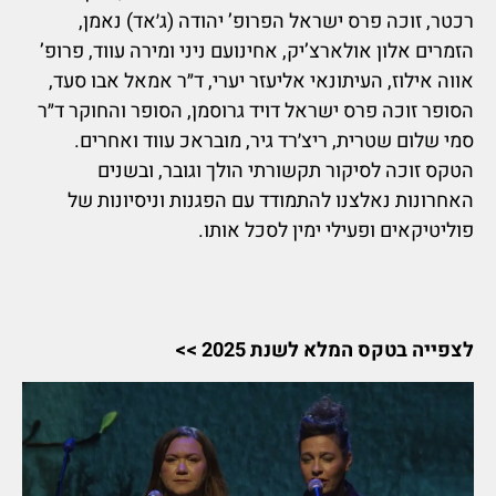
רכטר, זוכה פרס ישראל הפרופ’ יהודה (ג׳אד) נאמן,
הזמרים אלון אולארצ’יק, אחינועם ניני ומירה עווד, פרופ’
אווה אילוז, העיתונאי אליעזר יערי, ד״ר אמאל אבו סעד,
הסופר זוכה פרס ישראל דויד גרוסמן, הסופר והחוקר ד״ר
סמי שלום שטרית, ריצ׳רד גיר, מובראכ עווד ואחרים.
הטקס זוכה לסיקור תקשורתי הולך וגובר, ובשנים
האחרונות נאלצנו להתמודד עם הפגנות וניסיונות של
פוליטיקאים ופעילי ימין לסכל אותו.
לצפייה בטקס המלא לשנת 2025 >>