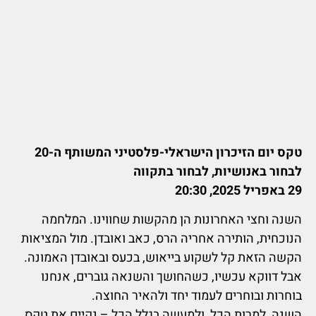
טקס יום הזיכרון הישראלי-פלסטיני המשותף ה-20
לבחור באנושיות, לבחור בתקווה
29 באפריל 2025, 20:30
השנה וחצי האחרונות הן מהקשות שחווינו. המלחמה
הנוכחית, הותירה אחריה הרס, כאב ואובדן. מול המציאות
הקשה הזאת קל לשקוע בייאוש, בכעס ובאובדן האמונה.
אבל דווקא עכשיו, כשהחושך והשנאה גוברים, אנחנו
בוחרות ובוחרים לעמוד יחד ולהאיר החוצה.
השנה, למרות הכל, ולמעשה בגלל הכל – נקיים את טקס