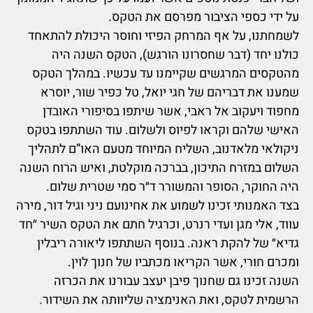
על ידי כספי הציבור מפרסם את הטקס
.
לשמחתנו, על אף המרחק הפיזי וחוסר היכולת להתאחד
כולנו יחד (דבר שחסרונו הורגש), הטקס השנה היה
מהטקסים המרגשים שקיימנו עד עכשיו. במהלך הטקס
שמענו את דבריהם של חגי יואל, טל כפיר שור, יוסרא
מחפוד ויעקוב אל ראבי, אשר שיתפו בסיפורי האובדן
האישי שלהם וקראו לפיוס ולשלום. עוד השתתפו בטקס
ניקולאי מלאדנוב, השליח המיוחד מטעם האו”ם לתהליך
השלום במזרח התיכון, בברכה מוקלטת, ואיש הרוח השנה
היה החוקר, הסופר והמשורר ד״ר סמי שטרית שלום.
בצד האמנותי זכינו לשמוע את אחינועם ניני וגיל דור, מירה
עווד, אלי מגן ועדי רנרט, וכרגיל חתם את הטקס השיר ״חד
גדיא״ של להקת ראנה. בנוסף השתתפו ליאורה ריבלין
ומכרם חורי, אשר הקריאו מכתביו של חנוך לוין.
השנה זכינו גם שחנוך פיבן יעצב עבורנו את הכרזה
הרשמית לטקס, ואת האנימציה שליוותה את השידור.