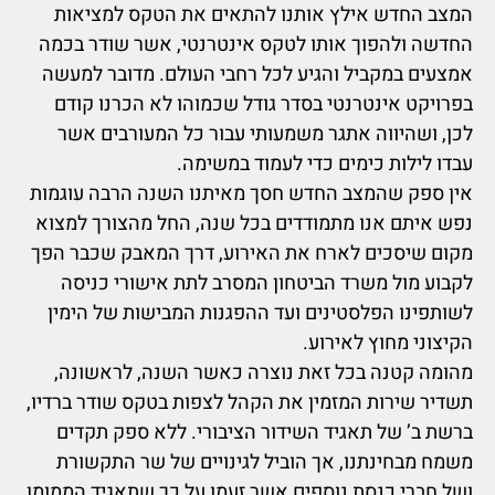
המצב החדש אילץ אותנו להתאים את הטקס למציאות
החדשה ולהפוך אותו לטקס אינטרנטי, אשר שודר בכמה
אמצעים במקביל והגיע לכל רחבי העולם. מדובר למעשה
בפרויקט אינטרנטי בסדר גודל שכמוהו לא הכרנו קודם
לכן, ושהיווה אתגר משמעותי עבור כל המעורבים אשר
עבדו לילות כימים כדי לעמוד במשימה.
אין ספק שהמצב החדש חסך מאיתנו השנה הרבה עוגמות
נפש איתם אנו מתמודדים בכל שנה, החל מהצורך למצוא
מקום שיסכים לארח את האירוע, דרך המאבק שכבר הפך
לקבוע מול משרד הביטחון המסרב לתת אישורי כניסה
לשותפינו הפלסטינים ועד ההפגנות המבישות של הימין
הקיצוני מחוץ לאירוע.
מהומה קטנה בכל זאת נוצרה כאשר השנה, לראשונה,
תשדיר שירות המזמין את הקהל לצפות בטקס שודר ברדיו,
ברשת ב’ של תאגיד השידור הציבורי. ללא ספק תקדים
משמח מבחינתנו, אך הוביל לגינויים של שר התקשורת
ושל חברי כנסת נוספים אשר זעמו על כך שתאגיד הממומן