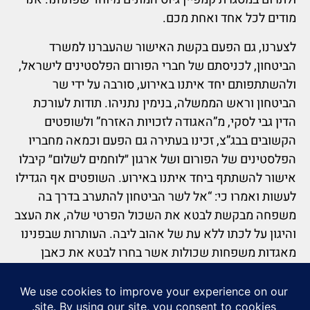
מודים לכל אחד ואחת מכם.
לצערנו, גם הפעם בקשת האישור שהעברנו למשרד
הביטחון, לכניסתם של חברי הפורום הפלסטינים לישראל,
ולהשתתפותם יחד איתנו באירוע, סורבה על ידי שר
הביטחון וראש הממשלה, בנימין נתניהו. תודות לעורכת
הדין גבי לסקי, מ”האגודה לזכויות האזרח” ולשופטים
הקשובים בבג”צ, זכינו בעתירה גם הפעם וכמאה מחבריו
הפלסטינים של הפורום ושל ארגון ״לוחמים לשלום״ קיבלו
אישור להשתתף ביחד איתנו באירוע. השופטים אף הגדילו
לעשות ואמרו כי: “אל לשר הביטחון להתערב בדרך בה
משפחה מבקשת לבטא את השכול הפרטי שלה, את העצב
והיגון על לכתו ללא עת של אהוב ליבה. העותרות שבפנינו
מאגדות משפחות שכולות אשר בחרו לבטא את כאבן
ולציין את זכרם של יקיריהן בטקס המשותף. לא לנו
להתערב בבחירתם זו.” כולנו תקווה כי מילים אלו יחדרו
לליבם של כל המבקשים לפגוע בזכותנו לקיים את הטקס,