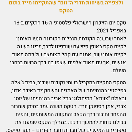
ולצפייה בשיחות חדרי ה״זום״ שהתקיימו מייד בתום
הטקס
טקס יום הזיכרון הישראלי-פלסטיני ה-16 התקיים ב-13
באפריל 2021.
לאחר שבשנה הקודמת מגבלות הקורונה מנעו מאיתנו
לקיים טקס באופן פיזי עם שותפינו לדרך, זכינו השנה
לקיים אותו שוב, אמנם עם קהל מצומצם של כמה מאות
אנשים, אך עם מאות אלפים שצפו בנו דרך הרשת ברחבי
העולם.
הטקס התקיים במקביל בשתי נקודות שידור, בבית ג’אלה
בפלסטין בהנחייתה של האמנית והשחקנית ראידה אדון,
ובאולם “צוותא” המיתולוגי בתל אביב בהנחייתו של יוסי
צברי, אמן הספוקן וורד. הטקס השנה עמד בסימן שחרור
מהפחד וחיבור דרך הכאב והתקווה המשותפים, והפיח
בכולנו כוחות להמשך דרכנו. במהלך הטקס שמענו את
סיפוריהם האישיים של חברות וחבר הפורום – תמר פייקס,