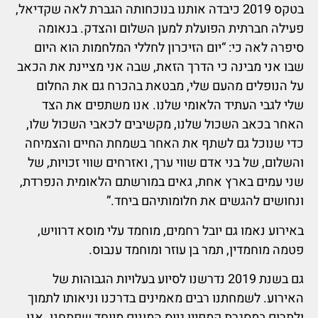
בטקס 2019 כיבדה אותנו בנוכחותה הגברת לאה שקדיאל,
פעילה חברתית הפועלת למען השלום והצדק. בנאומה
סיפרה לאה כי: “יום הזיכרון לחללי המלחמות הוא היום
שבו אני מבינה כי הדרך הזאת, שבה אני מציינת את הכאב
על הנופלים מהעם שלי, מבטאת בהכרח גם את החלום
שלי לגבי העתיד הלאומי שלנו. אנו משתפים את הצד
האחר בכאב השכול שלנו, מקשיבים לכאבי השכול שלו,
כדי שנוכל גם לשתף את האחר בשמחת החיים והצמיחה
והשלום, של בני אדם שווי ערך, ואזרחים שווי זכויות, של
שני עמים בארץ אחת, גאים במורשתם הלאומית הנפרדת,
ונחושים להגשים את חלומותיהם ביחד.”
באירוע נאמו גם יובל רחמים, מוחמד עלי מוסא דרוויש,
פטמה מוחמדין, תמר בן עוזר ומוחמד ענבוס.
גם בשנת 2019 נדרשנו לסיוע בעלויות הגבוהות של
האירוע. לשמחתנו רבים מאמינים בדרכנו וניאותו לתמוך
ולתרום במסגרת קמפיין גיוס המונים מיוחד שפתחנו. אנו