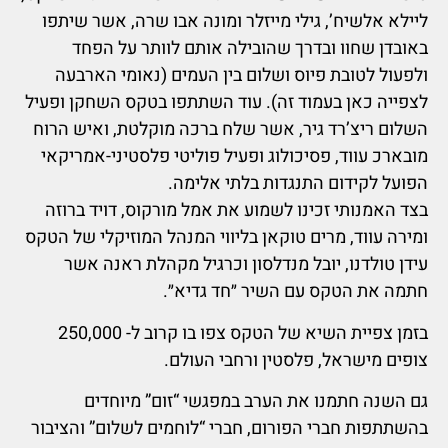
ליילא אלשיח’, גילי מייזלר ומונה אבו שרה, אשר שיתפו
באובדן שחוו ובדרך שהובילה אותם לוותר על הפחד
ולפעול לטובת פיוס ושלום בין העמים (נאומי הארבעה
לצפייה כאן בעמוד זה). עוד השתתפו בטקס השחקן ופעיל
השלום ריצ’רד גיר, אשר שלח ברכה מוקלטת, ואיש הרוח
מובארכ עווד, פסיכולוג ופעיל פוליטי פלסטיני-אמריקאי
הפועל לקידום התנגדות בלתי אלימה.
בצד האמנותי זכינו לשמוע את אמל מורקוס, דויד ברוזה
ומירה עווד, מרים טוקאן בליווי המנהל המוזיקלי של הטקס
עידן טולדנו, יובל מנדלסון וכרגיל מקהלת ראנה אשר
חתמה את הטקס עם השיר ״חד גדיא״.
בזמן צפיית השיא של הטקס צפו בו קרוב ל- 250,000
צופים מישראל, פלסטין ורחבי העולם.
גם השנה חתמנו את הערב במפגשי “זום” מיוחדים
בהשתתפות חברי הפורום, חברי “לוחמים לשלום” והציבור