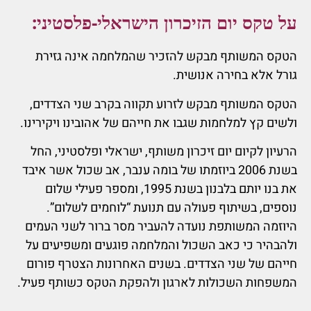
על טקס יום הזיכרון הישראלי-פלסטיני:
הטקס המשותף מבקש להזכיר שהמלחמה אינה גזירת
גורל אלא בחירה אנושית.
הטקס המשותף מבקש לזרוע תקווה בקרב שני הצדדים,
ולשים קץ למלחמות שגבו את חייהם של אהובינו ויקירינו.
הרעיון לקיום יום זיכרון משותף, ישראלי ופלסטיני, החל
בשנת 2006 ביוזמתו של בומה ענבר, אב שכול אשר איבד
את בנו יותם בלבנון בשנת 1995, ומספר פעילי שלום
נוספים, בשיתוף פעולה עם תנועת “לוחמים לשלום”.
היוזמה המשותפת נועדה להעביר מסר ברור לשני העמים
ולהבהיר כי כאב השכול והמלחמה פוגעים ומשפיעים על
חייהם של שני הצדדים. בשנים האחרונות הצטרף פורום
המשפחות השכולות לארגון ולהפקת הטקס כשותף פעיל.