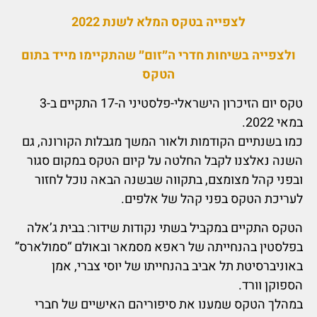
לצפייה בטקס המלא לשנת 2022
ולצפייה בשיחות חדרי ה״זום״ שהתקיימו מייד בתום
הטקס
טקס יום הזיכרון הישראלי-פלסטיני ה-17 התקיים ב-3
במאי 2022.
כמו בשנתיים הקודמות ולאור המשך מגבלות הקורונה, גם
השנה נאלצנו לקבל החלטה על קיום הטקס במקום סגור
ובפני קהל מצומצם, בתקווה שבשנה הבאה נוכל לחזור
לעריכת הטקס בפני קהל של אלפים.
הטקס התקיים במקביל בשתי נקודות שידור: בבית ג’אלה
בפלסטין בהנחייתה של ראפא מסמאר ובאולם “סמולארס”
באוניברסיטת תל אביב בהנחייתו של יוסי צברי, אמן
הספוקן וורד.
במהלך הטקס שמענו את סיפוריהם האישיים של חברי