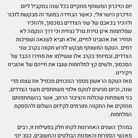
יום הזיכרון המשותף מתקיים בכל שנה במקביל ליום
הזיכרון הישראלי, כאשר הבחירה במועד זה מבקשת לזכור
ולהכיר בכאבם של שני הצדדים בסכסוך, ולהזכיר
שמלחמות אינן גזירת גורל נצחית וכי דרך הנקמה לא
תחזיר את אהובינו לחיים, אלא תביא לשנאה ושפיכות
דמים. הטקס המשותף מבקש לזרוע תקווה בקרב שני
הצדדים, ובמיוחד בקרב אלו ששילמו את מחירו הכבד של
הסכסוך, ולשים קץ למלחמות שגבו את חייהם של אהובינו
ויקירינו.
מאז הטקס הראשון מספר הנוכחים מכפיל את עצמו מדי
שנה, וכיום מגיעים לטקס אלפי משתתפים משני הצדדים,
בני משפחות שכולות והציבור הרחב, אשר בהשתתפותם
מחזקים את התקווה ותורמים לקידום השלום ולהפסקת
המלחמות.
במהלך השנים האחרונות לקחו חלק בפעילות זו, רבים
מאנשי הספרות והאמנות הבולטים והחשובים, כגון: יוני