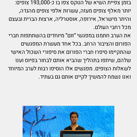
בזמן צפיית השיא של הטקס צפו בו כ-193,000 צופים:
יותר מאלף צופים מעזה, עשרות אלפי צופים מהגדה,
והיתר מישראל, אירופה, אוסטרליה, ארצות הברית ובעצם
מכל רחבי העולם.
את הערב חתמנו במפגשי “זום” מיוחדים בהשתתפות חברי
הפורום והציבור הרחב. בכל אחד מעשרת המפגשים
שהתקיימו סיפרו חברי הפורום את סיפורי השכול האישי
שלהם, שיתפו בתהליך שהביא אותם לבחור בפיוס וענו
לשאלות הצופים. מפגשים אלו הוסיפו רבות לערב המיוחד
ואנו נשמח להמשיך לקיים אותם גם בעתיד.