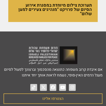
תערוכת צילום מיוחדת במסגרת אירוע
הסיום של פרויקט “מנהיגים צעירים למען
שלום”
אם איבדת קרוב משפחה כתוצאה מהסכסוך וברצונך לפעול לסיום
מעגל הדמים האין-סופי, נשמח לראות אותך יחד איתנו‎
הצטרפו אלינו