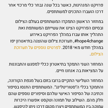
פרויקט המנהיגות, כאשר בכל שנה נבחר כלי מרכזי אחר
דרכו הועברו התכנים למשתתפים.
במחזור הראשון התמקדו המשתתפים בעולם הצילום
ובסיום הפרויקט הציגו את עשייתם המשותפת ואת
התהליך אותו עברו במהלך הפרויקט באירוע
hope4change#, תערוכת צילום שהוצגה בתיאטרון יפו
במהלך חודש מאי 2018.
לפרטים נוספים על תערוכת
הצילום
.
המחזור השני התמקד בתיאטרון ככלי למפגש והתבוננות
על המציאות בה אנחנו חיים.
המחזור השלישי התקיים ברובו בזום בשל מגפת הקורונה,
והתמקד בכלי ה״סטוריטלינג״. המשתתפים התנסו בסיפור
וכתיבה של הסיפור האישי שלהם וסיפורים נוספים שהם
חלק מהם. השילוב של תמונה וטקסט אפשרו היכרות
עמוקה בין המשתתפים ויצרו מקום דרכו ניתן להיפגש.