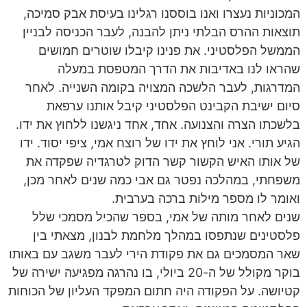
המכוניות נעצרו ואנו בוססנו רגלינו בעיסת אבק סמיכה,
תוצאות ההרס הבלתי ניתן להבנה, לעבר הכניסה לבניין
הממשל הפלסטיני. את פנינו קיבלו שוטרים חמושים
שהראו לנו באדיבות את הדרך המטפסת במעלה
המדרגות, לעבר הלשכה המצויה בקומה השנייה. לאחר
סיום ישיבת הקבינט הפלסטיני קיבל אותנו ערפאת
בלשכתו הצרה והצנועה. אחד, אחד ניגשנו ללחוץ את ידו.
הגיע תורי. אני לוחץ את ידו של רוצח אמי, ציפי יסוד. ידו
של אותו האיש הקשור קשר הדוק לטרגדיה שפקדה את
משפחתי, במהלכה נפטר גם אבי כמה שנים לאחר מכן,
ואומר לו מספר מילות ברכה בערבית.
שנים לאחר מותה של אמי, בספר שהכיל מסמכי שלל
פלסטינים שנתפסו במהלך מלחמת לבנון, מצאתי בין
שאר המסמכים גם את פקודת הירי לעבר משגב עם באותו
בוקר מקולל של ה-20 ביולי, בו נהרגה מפגיעה ישירה של
קטיושה. על הפקודה היה חתום המפקד העליון של הכוחות