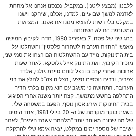
ללבנון (מבצע ליטני). במקביל, נכנסנו אנחנו אל מתחת
לאדמה למשך שבועיים. למדנו, אכלנו, שיחקנו וישנו
במקלט בלי רשות להוציא ממנו את אפנו. המציאות
המטורפת הזו לא השתנתה.
בחג שני של פסח, 7 באפריל 1980, חדרו לקיבוץ חמישה
מאנשי “החזית הערבית לשחרור פלסטין” והשתלטו על
בית התינוקות. מייד עם ההשתלטות הם רצחו את סמי שני,
מזכיר הקיבוץ, ואת התינוק אייל גלוסקא. לאחר שעות
ארוכות ואחרי קרב בו נפל לוחם סיירת גולני, אלדד
צפריר, ורבים נוספים נפצעו, הצליח צה”ל לחלץ את בני
הערובה. התחושה כי משגב עם הוא מקום בלתי חדיר
התחלפה בחשש מתמשך. קצת יותר משנה אחרי הפיגוע
בבית התינוקות אירע אסון נוסף, הפעם במשפחה שלי.
בשעת בוקר מוקדמת של ה- 20 ביולי 1981, אחד הימים
של מה שכונה מאוחר יותר “מלחמת עשרת הימים”, לאחר
ישיבה של מספר ימים במקלט, יצאה אימא שלי להתקלח