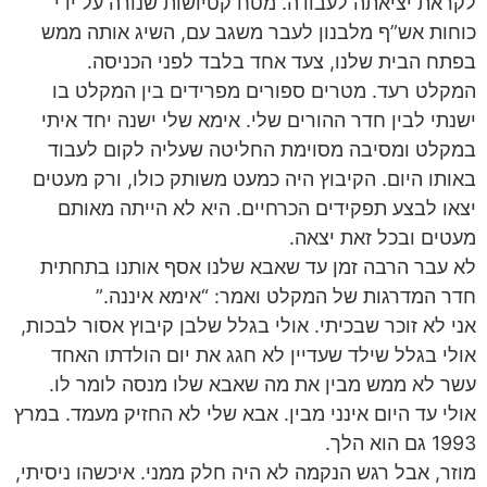
לקראת יציאתה לעבודה. מטח קטיושות שנורה על ידי
כוחות אש”ף מלבנון לעבר משגב עם, השיג אותה ממש
בפתח הבית שלנו, צעד אחד בלבד לפני הכניסה.
המקלט רעד. מטרים ספורים מפרידים בין המקלט בו
ישנתי לבין חדר ההורים שלי. אימא שלי ישנה יחד איתי
במקלט ומסיבה מסוימת החליטה שעליה לקום לעבוד
באותו היום. הקיבוץ היה כמעט משותק כולו, ורק מעטים
יצאו לבצע תפקידים הכרחיים. היא לא הייתה מאותם
מעטים ובכל זאת יצאה.
לא עבר הרבה זמן עד שאבא שלנו אסף אותנו בתחתית
חדר המדרגות של המקלט ואמר: “אימא איננה.”
אני לא זוכר שבכיתי. אולי בגלל שלבן קיבוץ אסור לבכות,
אולי בגלל שילד שעדיין לא חגג את יום הולדתו האחד
עשר לא ממש מבין את מה שאבא שלו מנסה לומר לו.
אולי עד היום אינני מבין. אבא שלי לא החזיק מעמד. במרץ
1993 גם הוא הלך.
מוזר, אבל רגש הנקמה לא היה חלק ממני. איכשהו ניסיתי,