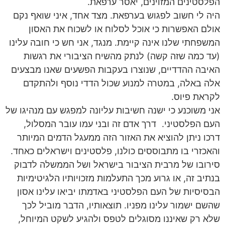
הפלסטינים המזוינים, יאסר ערפאת.
היה לי חשוב לפגוש בערפאת. מצד אחד, איני שואף נקם
אולם האפשרות כי אוכל לסלוח או לשכוח את האסון
המשפחתי שלנו אינה קיימת. מנגד, אני חש כי חובה עלינו
(עד כמה שזה קשה) לנתק מהשיח הציבורי את רגשות
האיבה ההדדיים, שנוצרו בעקבות הפשעים שאנו מבצעים
אלה באלה, במטרה למנוע שכול הדדי נוסף ולהתקדם
לקראת פיוס.
אני משוכנע כי ישנה חשיבות עליונה למפגש עם מנהיגו של
העם הפלסטיני. דרך אדם זה ובני עמו עובר המסלול,
דרכו ניתן להוציא את האזור הזה ממעגל הדמים המיותר
והאכזרי בו מתבוססים כולנו, פלסטינים וישראלים כאחד.
סירובו של מרבית הציבור בישראל ושל הממשלה לדבוק
בנתיב זה, או גרוע מכך התעלמות מזכויותיו הלגיטימיות
הבסיסיות של העם הפלסטיני באדמתו יביאו עלינו אסון
שהשם ישמור עלינו מפניו. תוצאותיו, הדבר מוביל לכך
שלא רק שאיננו מסוגלים לטפס ולהגיע לשקט המיוחל,