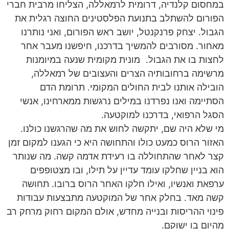
במחסום קלנדיה, דרומית לרמאללה, הצליחו מרבית חברי
הפורום להשתלב בתנועת הפלסטינים החוצה רגלית את
הגבול. יצחק פרנקנטל, יושב ראש הפורום, ואני נותרנו
מאחור. מסורבים להמשיך בדרכנו, חיפשנו מעבר אחר
לחצות בו את הגבול. מונית מקומית שנעה במיומנות
מרשימה ברחובותיה הצרים והעצובים של רמאללה,
הובילה אותנו לבית החולים המקומי. תרומת הדם
הסתיימה ואנו נפרדנו במילים נרגשות ממארחינו, אנשי
הסגל הרפואי, בדרכנו למוקטעה.
מי שלא היה שם, יתקשה לחוש את מה שהרגשנו כולנו.
האזור הרוס כמעט כולו והתחושה היא כי הגענו למקום זמן
קצר לאחר שהתחוללה בו רעידת אדמה קשה. מה שנותר
הוא בניין שחלקו עומד עדיין על תילו, ובו מצטופפים
ערפאת ואנשיו, ואילו חלקו האחר הרוס ברובו. תחושה
קשה מאד. בחלק אחר של המוקטעה מתבצעות עבודות
פינוי ההריסות ובנייה מחדש, אולם המקום רחוק מרחק רב
מהיום בו ישוקם.