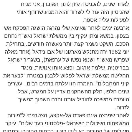
לאחר שנים, להכניס היגיון לתוך האובדן. אני מניח
שהניסיון הזה עזר לי לשרוד והוא המנוע שדוחף אותי
לפעילות עליה אספר.
ארבעה ימים לאחר שאימא שלי נהרגה הושגה הפסקת אש
בצפון. במשא ומתן עקיף בין ממשלת ישראל ואש”ף נחתם
הסכם. השקט נשמר קצת יותר מעשרה חודשים. בתחילת
יוני 1982 ירה מתנקש מארגונו של אבו נידאל (אחד מאלה
שפרשו מאש”ף ושנוא נפשו של ערפאת), בשגריר ישראל
בבריטניה, שלמה ארגוב, ופצע אותו אנושות. מנגד
החליטה ממשלת ישראל לפלוש ללבנון במטרה “לבער את
קיני המחבלים”. היומרה הזו עלתה בדמים רבים. עשרים
שנים חלפו, חלק מהשחקנים עדיין על המגרש, אבל
היומרה ממשיכה להוביל אותנו והדם השפוך ממשיך
לזרום.
לאחר שפרצה אינתיפאדת אל-אקצא, הצטרפתי ל”פורום
המשפחות השכולות הישראלי-פלסטיני בעד שלום”. עיקר
פעילותו של הפורום בא לידי ביטוי בתחום החינוכי ובתחום