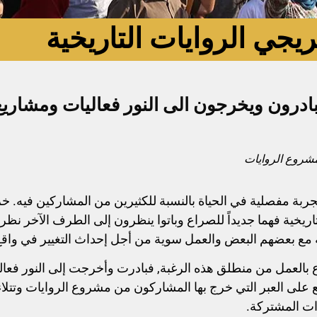
يجي الروايات التاريخية
رون ويخرجون الى النور فعاليات ومشاري
مشروع الروايات
جربة مفصلية في الحياة بالنسبة للكثيرين من المشاركين فيه. خري
ريخية فهما جديداً للصراع وباتوا ينظرون إلى الطرف الآخر نظرة
قة مع بعضهم البعض والعمل سوية من أجل إحداث التغيير في واق
لمشروع بالعمل من منطلق هذه الرغبة, فبادرت وأخرجت إلى النور 
 على العبر التي خرج بها المشاركون من مشروع الروايات وتتلاءم
ءات المشتركة.