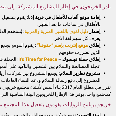
بادر الخريجون, في إطار المشاريع المشتركة، إلى تنظي
إقامة موقع ألعاب للأطفال في قرية إذنا:
يقوم بتشغيل مو
بالأطفال في ساعات ما بعد الظهر.
إصدار
دليل لغوي باللغتين العبرية والعربية
:
يُستخدم الدل
يعرف كل منهم لغة الآخر.
إطلاق
موقع إنترنت بإسم “حقوقنا”
:
يقوم الموقع بجمع م
الذين تضررت حقوقهم.
إطلاق حملة فيسبوك –
It’s Time for Peace
: الحملة ق
عجلة المصالحة والسلام بين الشعبين والتأكيد على أهمي
مشروع تطريز السلام:
يجمع المشروع بين شركات أزياء
المشروع إلى دفع رسالة السلام ودعم النساء العاملات 
تقرر في مطلع العام 2017 بناء أسس لأن
كمجتمع واحد. يوفر هذا الإطارا للخريجين البيئة المناسبة التي 
خريجو برنامج الروايات يقومون بتفعيل هذا المجتمع 
لجنة التوجيه:
تقوم بتركيز جميع فعاليات الخريجين وتُعن