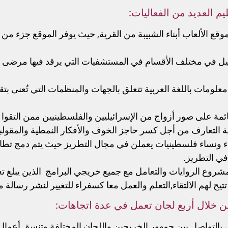
م العديد من الفعاليات:
قع الألعاب أبناء الشبيبة من القرية, حيث يوفر الموقع جزء من
يل في مختلف الأقسام في المستشفيات التي يرقد فيها مرضى يه
علومات باللغة العربية تتعلق بالجهات والمنظمات التي تُعنى ب
ائمة على صور أزواج من الإسرائيليين والفلسطينيين ممن التق
ة التعارف من أجل كسر حاجز الخوف والأفكار النمطية والمقولب
 ونساء فلسطينيات يعملن في مجال التطريز حيث يتم دمج تطار
في التطريز.
شاء مجتمع خريجي مشروع الروايات والتعامل مع جميع خريجي البرامج الذين 
تتيح لهم الالتقاء,التعلم والعمل معا كسفراء للتغيير لنشر رسالة م
من خلال أربع لجان تعمل في عدة اتجاهات:
ى بالتواصل بين جمهور الخريجين واللجان المختلفة وتنسق أعمال 