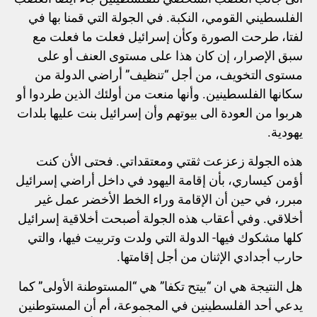
الفلسطيني القومي، النكبة. في الجولة التي قمنا بها في
لفتا، طرحت الصورة وكأن إسرائيل فعلت ما فعلت مع
سبق الإصرار، إن كان هذا على مستوى العنف أو على
مستوى التخويف، من أجل “تنظيف” أراضي الدولة من
سكانها الفلسطينين. وأنها منعت من أولئك الذين طردوا أو
هربوا من العودة الى بيوتهم وأن إسرائيل بنت عليها بلدات
يهودية.
هذه الجولة زعزعت ثقتي ومعتقداتي. فحتى الأن كنت
أؤمن كيساري، بأن إقامة اليهود في داخل أراضي إسرائيل
مبرر، في حين أن الإقامة وراء الخط الأخضر عمل غير
أخلاقي. وفي أعقاب هذه الجولة أصبحت أخلاقية إسرائيل
كلها مشكوك فيها- الدولة التي ولدت وتربيت فيها، والتي
حارب أجدادي الإثنان من أجل إقامتها.
هل النتيجة هي ان “بيتح تكفا” هي “المستوطنة الأولى” كما
يدعي أحد الفلسطينين في المجموعة، أم أن المستوطنين