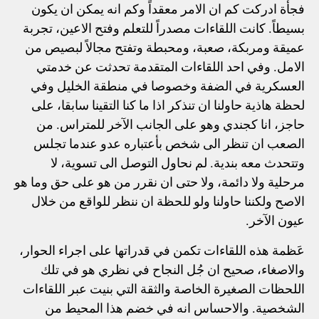
فجأة ادركت كم ان الامر معقداً وكم انه يمكن ان يكون
بسيطاً. كانت اللقاءات مصدراً للتعلم وفتح الاعين، تجربة
عميقة ومربكة، صعبة، ومحبطة وتفتح مجالاً لبصيص من
الامل. وفي احد اللقاءات المتقدمة تحدثت عن خدمتي
العسكرية في الضفة وخصوصا في منطقة الخليل وفي
لحظة هاذية حاولنا ان تنذكر اذا ما كنا التقينا سابقا، على
حاجز، انا كجندي وهو على الجانب الآخر للمتراس. من
الصعب ان تنظر الى شخص بأعتباره عدو عندما تجلس
وتتحدث معه بندية. لم نحاول التوصل الى تسوية، لا
مرحلية ولا دائمة، ولا حتى ان نقرر من هو على حق وما هو
الاصح ولكننا حاولنا ولو للحظة ان ننظر للواقع من خلال
عيون الآخر.
عَظمة هذه اللقاءات تكمن في قدراتها على اجراء الحوار،
والاصغاء، صحيح ان جُل النجاح في نظري هو في تلك
اللحظات الصغيرة الخاصة والثقة التي بنيت عبر اللقاءات
الشخصية. والاحساس انه في خضم هذا المحيط من