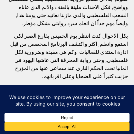
وواضح, فكل الاحداث مليئة بالعنف والالم الذي عاناه
الشعب الفلسطيني والذي مازلنا نعانيه حتى يومنا هذا,
وايضاً مهم جداً ان اتعلم سرد روايتي بشكل مؤطر.
بكل الاحوال كنت انتظر يوم الخميس بفارغ الصبر لكي
استمع واتعلم, اكثر واكتشف البرنامج المخصص من قبل
ادارة المنتدى للفعاليات وكم هي مفيدة وضرورية لكل
فلسطيني, وحتى رواية المحرقة التي عاشها اليهود في
المانيا تحت الحكم النازي عند سماعي عنها من المؤرخ
حزنت كثيراً على الضحايا وعلى اقربائهم.
مر “14” لقاء بسرعة لم اتوقعها, ففي نهاية كل لقاء كنت
أعتقد اننا في البداية وكانت تتدفق الافكاروالمعلومات في
ذهني وترسخ.
قي احدى اللقاءات كانت الفعالية ان يتقمص كل طرف
دور الطرف الثاني, أي ان يقوم القلسطيني بتقمص دور
الاسرائيلي وبالعكس, وكل طرف يدافع عن رواية الاخر,