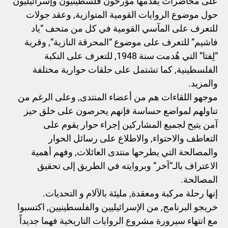
على محاضرات يقدمها مؤرخون فلسطينيون وإسرائيليون
حول موضوع الروايات القومية المتوازية, وعقد جولات
للتعرف على المآسي القومية في كل من متحف “ياد
فاشيم” للتعرف على موضوع “المحرقة النازية”, وقرية
“لِفتا” التي هُدمت سنة 1948, للتعرف على النكبة
الفلسطينية, كما تشتمل على حلقات حوارية مختلفة
والمزيد.
موجهو اللقاءات هم من أعضاء المنتدى, وعلى الرغم من
تناولهم لمواضع حساسة فإنهم يحرصون على خلق حيز
آمن يتيح لجميع المشاركين إجراء حوار يقوم على
التعاطف والاحتواء, والاطلاع على رسائل الحوار
والمصالحة التي يطرحها منتدى العائلات, وفهم أهمية
الاعتراف بالـ”آخر” وبروايته في الطريق إلى تحقيق
المصالحة.
إنها رحلة مركبة ومعقدة, مليئة بالآلام و التحديات.
خريجو البرنامج, من الإسرائيليين والفلسطينيين, اكتسبوا
مع انتهاء سيرورة مشروع الروايات التاريخية فهما جديداً