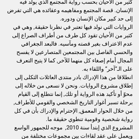
كثير من الأحيان بحسب رواية المجتمع الذي يولد فيه
الإنسان. قصة المجتمع ومفاهيمه وعقائده هي التي تفرض
إلى حد كبير مكان الإنسان ودوره.
الروايات التي نولد فيها تعتبر في نظرنا حقيقة, وهي في
كثير من الأحيان تقود كل طرف من أطراف الصراع إلى
عدم الاعتراف بغير قصته ومآسيه. فالبعد الجغرافي
والحسي الفاصل بين المجتمعين المتصارعين لا يفسح
المجال أمام إصغاء كل منهما للآخر, كما لا يتيح التعرف
على الـ”آخر” واللقاء به.
انطلاقا من هذا الإدراك بادر منتدى العائلات الثكلى إلى
إطلاق مشروع الروايات. ونحن لا نسعى من خلاله إلى
محوّ أو تأكيد هذه الرواية أو تلك, إنما نتطلع إلى القيام
برحلة تسبر أغوار التاريخ الشخصي والقومي للأطراف,
من خلال الحوار المعمق, الإحترام والإدراك بأن في كل
رواية شخصية وقومية تنطوي حقيقة ما.
المشروع الذي إبتدأ سنة 2010, موجه للجمهور الواسع
ويعمل على عقد لقاءات بين مجموعات مختلفة من