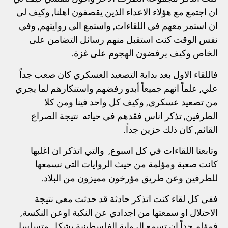
ان اجتمع مع هؤلاء الاعداء الذين يقصفون اهلنا, وكيف لي
ان استمر معهم في اللقاءات, واستمع الى روايتهم, وفي
نفس الوقت كنت استقبل منهم رسائل التضامن على
الخاص وكيف يرفضون الهجوم على غزة.
فاللقاء الاول بعد بداية التصعيد العسكري كان صعب جداً
علي, علماً انهم جميعاً أبدو رفضهم واستنكارهم لما يجري
من تصعيد عسكري, وكيف كل واحد فينا ومن كلا
الطرفين, تذكر اناس فقدهم في حياته نتيجة الصراع
القائم, كان ذلك حزين جداً.
وتابعنا اللقاءات في كل اسبوع, والتي اتذكر ان اغلبها
كانت صعبة ومؤلمة من حيث الروايات التي نسمعها
للطرفين وعن طريق مؤرخون مميزون من البلاد.
ففي كل لقاء كنت اتذكر حادثة قد حدثت معي نتيجة
الاحتلال او سمعتها من اجدادي عن النكبة اوعن النكسة,
فمؤلم جداً ان تسمع الرواية الفلسطينية بشكل متسلسل