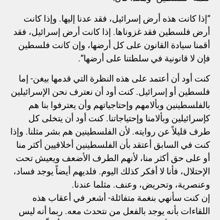
“إذا كانت هذه أرض إسرائيل، فقد عدنا إليها. وإذا كانت
أرض فلسطين فقد غزوناها. إذا كانت أرض إسرائيل، فقد
أقمنا سيادة القانون على كل أرضها، وإن كانت فلسطين
فإن لا قانونية في سلطتنا على أرضها”.
كنت أود أن أعتمد على هذه النظرة التي قدمها بيغن- إما
فلسطين أو إسرائيل. كنت أود أن نعترف نحن الإسرائيلين
بالفلسطينين وبألامهم وإحتاجياتهم وأن يعترفوا بنا هم
كإسرائيلين وبألامنا وإحتياجاتنا. كنت أود أن يتخلى كل
طرف قليلاً عن روايته. لأن الفلسطينين هم بشر مثلنا. وإذا
كنت في السابق أعتقد بأن الفلسطينين أخلاقيين أكثر منا
أو على حق أكثر منا، لأنهم الطرف الأضعف ويعيش تحت
الإحتلال، فأنا لا أفكر كذلك اليوم. فلديهم أيضاً يوجد فساد،
وعنصرية، وتحريض، وعنف. مثلما عندنا.
إن كنت سأنهي بنغمة متفائلة- أشعر في أعقاب هذه
اللقاءات بأنه يوجد بالفعل من نتحدث معه. ربما أنه ليس