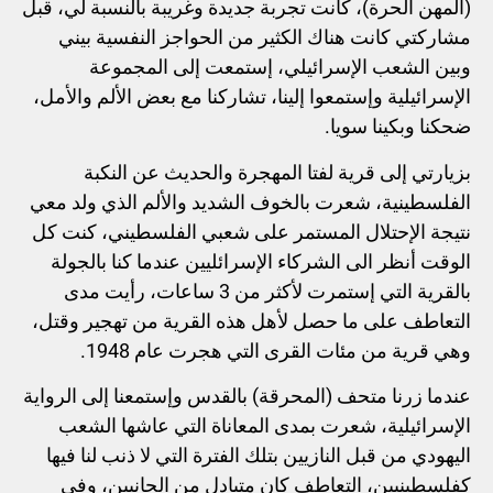
(المهن الحرة)، كانت تجربة جديدة وغريبة بالنسبة لي، قبل
مشاركتي كانت هناك الكثير من الحواجز النفسية بيني
وبين الشعب الإسرائيلي، إستمعت إلى المجموعة
الإسرائيلية وإستمعوا إلينا، تشاركنا مع بعض الألم والأمل،
ضحكنا وبكينا سويا.
بزيارتي إلى قرية لفتا المهجرة والحديث عن النكبة
الفلسطينية، شعرت بالخوف الشديد والألم الذي ولد معي
نتيجة الإحتلال المستمر على شعبي الفلسطيني، كنت كل
الوقت أنظر الى الشركاء الإسرائليين عندما كنا بالجولة
بالقرية التي إستمرت لأكثر من 3 ساعات، رأيت مدى
التعاطف على ما حصل لأهل هذه القرية من تهجير وقتل،
وهي قرية من مئات القرى التي هجرت عام 1948.
عندما زرنا متحف (المحرقة) بالقدس وإستمعنا إلى الرواية
الإسرائيلية، شعرت بمدى المعاناة التي عاشها الشعب
اليهودي من قبل النازيين بتلك الفترة التي لا ذنب لنا فيها
كفلسطينيين، التعاطف كان متبادل من الجانبين، وفي