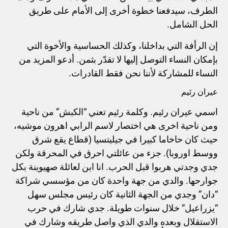
الطرف، سيدفعنا خطوة أخرى إلى الأمام على طريق
الحل الشامل.
إن الرأفة التي بداخلنا، وكذلك الحساسية والأخوة التي
بإمكان النساء التوصل إليها لا تقدّر بثمن. أدعو المزيد من
النساء للمشاركة لأننا نحن فقط القادرات.
عيران رئيم
اسمي عيران رئيم. وكلمة رئيم تعني “الكبش” من ناحية
ومن ناحية اخرى هي اختصار لاسم الرابي اهرون موشيه،
حيث كان حاخاما كبيرا في جيليتسيا (قطاع يقع شرق
ووسط اوروبا). جزء من عائلتي احرق في المحرقة ولكن
جدي وجدتي هربوا قبل الحرب. انا ابن لعائلة صهيوينة بكل
جوارحها. والدي من جهة واحدة كان من مؤسسي شراكة
“دان” وجدي من الجهة الثانية كان رئيس مجلس سهل
“يزراعيل” خلال سنوات طويلة. جدي شارك في حرب
الاستقلال وبعده والدي الذي واصل طريقه وشارك في