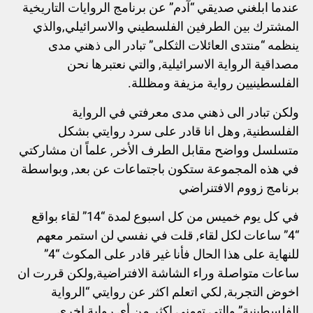
عندما ابلغني صديقي “آدم” عن برنامج الروايات التاريخية
المشترك بين الطرفين الفلسطيني والاسرائيلي,والذي
ينظمه “منتدى العائلات الثكلى” تبادر الى ذهني مدى
مصداقية الرواية الاسرائيلية, والتي نعتبرها نحن
الفلسطينيين رواية مزيفة ومظللة.
ولكن تبادر الى ذهني مدى معرفتي في الرواية
الفلسطنية, وهل انا قادر على سرد روايتي بشكل
متسلسل وواضح مقابل الطرف الأخر, علماً ان مشاركتي
في هذه المجموعة ستكون باجتماعات عن بعد, وبواسطة
برنامج زووم الافتنراضي
في كل يوم خميس من كل اسبوع لمدة “14” لقاء بواقع
“4” ساعات لكل لقاء, قلت في نفسي لن استمر معهم
للنهاية على هذا الحال فأنا غير قادر على المكوث “4”
ساعات متواصلة وراء الشاشة الافتراضية,ولكن قررت ان
اخوض التجربة, لكي اتعلم اكثر عن روايتي “الرواية
الفلسطينية” والتي تهمني اكثر من أي رواية اخرى.