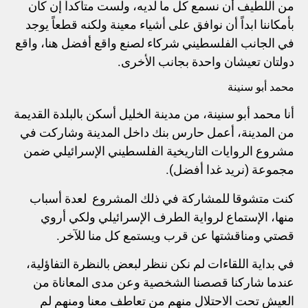
من اللطيف أن نسمع كل ما لديه، ولست متأكداّ إن كان
بأمكاننا ابداً أن نوافق على أشياء معينة ولكنه قطعاً يوجد
في الجانب الفلسطيني شركاء لصنع واقع أفضل هنا، واقع
دولتان تعيشان واحدة بجانب الأخرى.
محمد أبو سنينة
أنا محمد أبو سنينة، من مدينة الخليل أسكن بالبلدة القديمة
من المدينة، أعمل حارس بنك داخل المدينة وشاركت في
مشروع الروايات التاريخية الفلسطيني الإسرائيلي ضمن
مجموعة (نريد غدا أفضل).
كنت متشوقا للمشاركة في ذلك المشروع لعدة أسباب
منها، الإستماع لرواية الطرف الإسرائيلي ولكي أروي
قصتي ومناقشتها عن قرب ويستمع كل منا للآخر.
في بداية اللقاءات لم نكن ننظر لبعض بالنظرة التفاؤلية،
عندما شاركنا قصصنا الشخصية وعن مدى المعاناة من
العيش تحت الاحتلال منهم من تعاطف معنا ومنهم لم