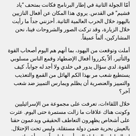
أمّا الجولة الثانية في إطار البرنامج فكانت بمتحف “ياد
فشيم” في القدس. يروي هذا المكان عن أفعال النازيين
باليهود خلال الحرب العالمية الثانية. أحزنني جداً ما رأيت
خلال الزيارة، وقد تركت الصور والشروحات فينا، نحن
المشاركين، ألماً عميقاً.
أملت وتوقعت من اليهود، بما أنهم هم اليوم أصحاب القوة
والتأثير، ألاّ يكرروا أفعال الإضطهاد وقمع الناس مسلوبي
القوة. لدي سؤال يدور في خلدي ولا أجد له جواباً، كيف
يستطيع شعب مر بهذا الكم الهائل من القمع والتعذيب
والتمييز والعنصرية أن يظلم ويمارس التمييز ضد شعب
آخر؟
خلال اللقاءات، تعرفت على مجموعة من الإسرائيليين
وكونت هناك علاقات ما زالت مستمرة حتى اليوم. عثرت
على أشخاص يظهِرون التعاطف الحقيقي ويدعمون حقنا
بالعيش بحرية ضمن دولة مستقلة، وليس تحت الإحتلال.