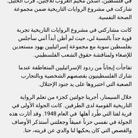
في فلسطين، أسكن مخيم العروب للاجئين، قرب الخليل.
شاركت في مشروع الروايات التاريخية ضمن مجموعة
الصحة النفسية.
كانت مشاركتي في مشروع الروايات التاريخية تجربة
قوية جداً بالنسبة لي، حيث لم أظن أبداً أنني سأجلس
بفلسطين سوية مع مجموعة إسرائيليين يهود مستعدين
للإصغاء ولمناقشة حقوق الشعب الفلسطيني.
تفاجأت إيجاباً من ردود الإسرائيليين المتعاطفة عندما
شارك الفلسطينيون بقصصهم الشخصية وبالتجارب
الصعبة التي اختبروها على يد جنود الإحتلال.
خلال السيمنار، أجرينا جولتين كجزء من تعلم الرواية
التاريخية القومية لدى الطرفين. كانت الجولة الأولى في
قرية لفتا التي طُرد أهلها في العام 1948. وقد أثارت هذه
الجولة في نفسي حزناً عميقاً وجعلتني أستذكر الأوصاف
والقصص التي كان يحكيها لنا والدي عن قريته، حتا.