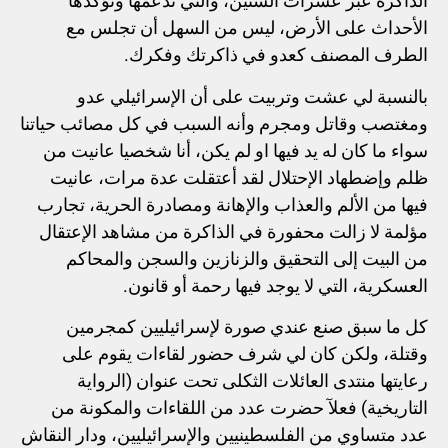
الذاكرة عبر عشرات السنين، والتي تدعمها وتؤكدها
الأحداث على الأرض، ليس من السهل أن تجلس مع
الطرف المصنف كعدو في ذاكرتك وفكرك.
بالنسبة لي عشت وتربيت على أن الإسرائيلي عدو
ومغتصب وقاتل ومجرم وأنه السبب في كل مصائب حياتنا
سواء ما كان له يد فيها او لم يكن، أنا شخصيا عانيت من
ظلم وإضطهاد الإحتلال لقد أعتقلت عدة مرات، عانيت
فيها من الألم والعذاب والإهانة ومصادرة الحرية، تجارب
مؤلمة لا زالت محفورة في الذاكرة من مشاهد الإعتقال
من البيت إلى التحقيق والزنازين والسجن والمحاكم
العسكرية، التي لا يوجد فيها رحمة أو قانون.
كل ما سبق صنع عندي صورة لإسرائيليين كمجرمين
وقتلة، ولكن كان لي شرف حضور لقاءات يقوم على
رعايتها منتدى العائلات الثكلى تحت عنوان (الرواية
التاريخية) فعلآ حضرت عدد من اللقاءات والمكونة من
عدد متساوي من الفلسطينيين والإسرائيليين، ودار النقاش