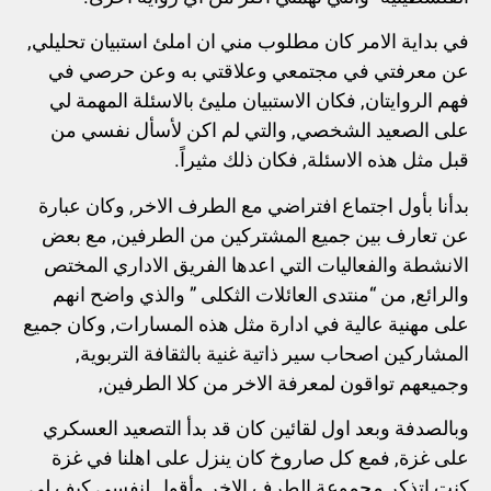
في بداية الامر كان مطلوب مني ان املئ استبيان تحليلي,
عن معرفتي في مجتمعي وعلاقتي به وعن حرصي في
فهم الروايتان, فكان الاستبيان مليئ بالاسئلة المهمة لي
على الصعيد الشخصي, والتي لم اكن لأسأل نفسي من
قبل مثل هذه الاسئلة, فكان ذلك مثيراً.
بدأنا بأول اجتماع افتراضي مع الطرف الاخر, وكان عبارة
عن تعارف بين جميع المشتركين من الطرفين, مع بعض
الانشطة والفعاليات التي اعدها الفريق الاداري المختص
والرائع, من “منتدى العائلات الثكلى ” والذي واضح انهم
على مهنية عالية في ادارة مثل هذه المسارات, وكان جميع
المشاركين اصحاب سير ذاتية غنية بالثقافة التربوية,
وجميعهم تواقون لمعرفة الاخر من كلا الطرفين,
وبالصدفة وبعد اول لقائين كان قد بدأ التصعيد العسكري
على غزة, فمع كل صاروخ كان ينزل على اهلنا في غزة
كنت اتذكر مجموعة الطرف الاخر وأقول لنفسي كيف لي