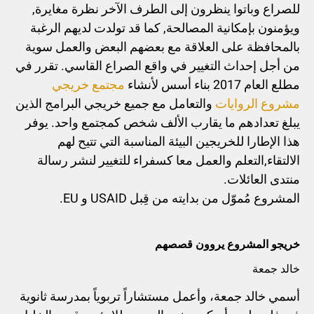
للصراع وباتوا ينظرون إلى الطرف الآخر نظرة مغايرة,
ويؤمنون بإمكانية المصالحة, كما قد تولدت لديهم الرغبة
بالمحافظة على العلاقة مع بعضهم البعض والعمل سوية
من أجل إحداث التغيير في واقع الصراع القاسي. تقرر في
مطلع العام 2017 بناء أسس لأنشاء
مجتمع خريجي
مشروع الروايات
والتعامل مع جميع خريجي البرامج الذين
يبلغ تعدادهم ما يقارب الألف شخص كمجتمع واحد. يوفر
هذا الإطارا للخريجين البيئة المناسبة التي تتيح لهم
الالتقاء,التعلم والعمل معا كسفراء للتغيير لنشر رسالة
منتدى العائلات.
المشروع مُموّل من بدايته من قِبل USAID و EU.
خريجو المشروع يروون قصصهم
خالد جمعة
أسمي خالد جمعة، وأعمل مستشاراً تربوياً بمدرسة ثانوية