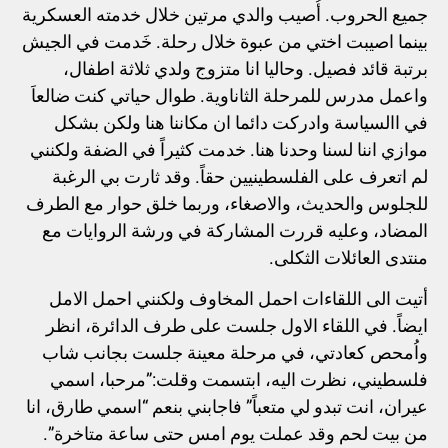
جميع الحروب. أُصيب والدي مرتين خلال خدمته العسكرية
بينما اصيبت اختي من عبوة خلال رحلة. خَدمت في الجيش
برتبة قائد فصيل. وحاليا انا متزوج ولدي ثلاثة اطفال،
واعمل مدرس للمرحلة الثاناوية. طوال حياتي كنت ضالعاَ
في االسياسة وادركت دائما ان مكاننا هنا ولكن بشكل
موازي اننا لسنا وحدنا هنا. خدمت كثيراً في الضفة ولكنني
لم اتعرف على الفلسطينيين حقاً. وقد ثارت بي الرغبة
للجلوس والحديث، والاصغاء، وربما خلق حوار مع الطرف
المضاد، وعليه قررت المشاركة في ورشة الروايات مع
منتدى العائلات الثكلى.
أتيت الى اللقاءات احمل المخاوف ولكنني احمل الامل
ايضاً. في اللقاء الاول جلست على طرف الدائرة، انظر
واُمحص كعادتي، في مرحلة معينة جلست بجانب شاب
فلسطيني، نظرت اليه، ابتسمت وقلت:”مرحبا، اسمي
عيران، انت تبدو لي متعباً” فاجابني بنعم “اسمي طارق، انا
من بيت لحم وقد عملت يوم امس حتى ساعة متاخرة”.