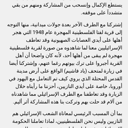
يستطع الإكمال وإنسحب من المشاركة ومنهم من بقي
متشددآ على موقفه.
إشتركنا مع الطرف الآخر بعدة جولات ميدانية، منها التوجه
إلى قرية لفتا الفلسطينية المهجرة عام 1948 التي هجر
أهلها على أيدي العصابات الصهيونية وقد تعاطف
الإسرائيليين معنا لما شاهدوه من صورة لقرية فلسطينية
مهجرة لم يبقى من أهلها أحد، لأنه كان واضحا أن أهل
القرية أجبروا على ترك بيوتهم رغما عنهم، وإشتركنا أيضا
في زيارة لمتحف (ياد فاشيم) الواقع على أرض مدينة
القدس المحتلة الذي يروي كيف تم التعامل مع اليهود في
أوروبا، خاصة على أيدي النازيين، أحزننا ما رأيناه خلال
الزيارة وقد تعاطفنا مع الطرف الإسرائيلي مما شاهدناه
من آلام قد حلت بهم وتركت بنا هذه المشاركة أثر أليم.
بما أن المسبب الرئيسي لمعاناة الشعب الإسرائيلي هم
النازيين وليس نحن الفلسطينيين، لماذا تعاملنا الحكومة