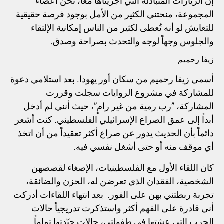
إن الزيارات المتبادلة التي أجريناها معاً، نحن أعضاء
المجموعة، منحتني الكثير من الأمل بوجود فرصة حقيقية
للتعايش لو أنه تُعطى لكثير من الناس إمكانية الإلتقاء
والجلوس وجهاً لوجه والتحدث بصراحة وصدق.
زيفا رحميم
أسمي زيفا رحميم من سكان أور يهودا. بعد استلامي دعوة
للمشاركة في مشروع الروايات سجلت وقررت
المشاركة، ”رب رمية من غير رامٍ”، حيث أنني لم أدخل
أبداً إلى عمق الصراع الإسرائيلي الفلسطيني. كنت أشعر
دائماً بأن الحديث يدور عن صراع أكثر تعقيداً من أن اتخذ
أي موقف منه أو حتى أشغل نفسي فيه.
كان اللقاء الأول مع الفلسطينيات، الإصغاء لقصصهن
الشخصية، الفقدان الذي تعرضن له، الحزن والضائقة،
تجربة ربطتني بهن على الفور. بعد انتهاء اللقاءات أدركت
أني قادرة على الفهم أكثر واستذكرت تدريجياً حالات
الحرب التي عشتها في طفولتي، حالات حيّدتها تماماً