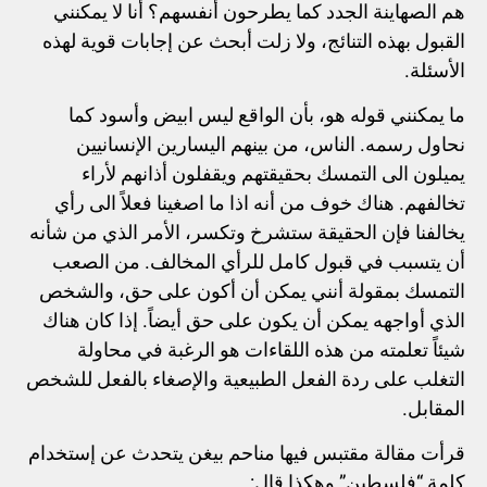
هم الصهاينة الجدد كما يطرحون أنفسهم؟ أنا لا يمكنني
القبول بهذه التنائج، ولا زلت أبحث عن إجابات قوية لهذه
الأسئلة.
ما يمكنني قوله هو، بأن الواقع ليس ابيض وأسود كما
نحاول رسمه. الناس، من بينهم اليسارين الإنسانيين
يميلون الى التمسك بحقيقتهم ويقفلون أذانهم لأراء
تخالفهم. هناك خوف من أنه اذا ما اصغينا فعلاً الى رأي
يخالفنا فإن الحقيقة ستشرخ وتكسر، الأمر الذي من شأنه
أن يتسبب في قبول كامل للرأي المخالف. من الصعب
التمسك بمقولة أنني يمكن أن أكون على حق، والشخص
الذي أواجهه يمكن أن يكون على حق أيضاً. إذا كان هناك
شيئاً تعلمته من هذه اللقاءات هو الرغبة في محاولة
التغلب على ردة الفعل الطبيعية والإصغاء بالفعل للشخص
المقابل.
قرأت مقالة مقتبس فيها مناحم بيغن يتحدث عن إستخدام
كلمة “فلسطين” وهكذا قال: