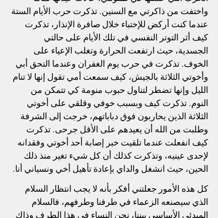
واختفت من ذاكرتي مع السنين. تذكرت حرب الأيام الستة
عندما كنت أركض للإختباء خلال صافرة الإنذار، تذكرت
كيف أثر التوتر النفسي في تلك الأيام على حالتي
الجسدية، حيث ارتفعت الحرارة وتغلب الإعياء على
الخوف. تذكرت في حرب يوم الغفران وعندما التحق أبي
وأخوتي الثلاثة بالجيش، كيف سمعت أمي تقول إنها لا تنام
الليل وإنها تضطر لتناول حبوب منومة كي تتمكن من
النوم. تذكرت كيف وبسبب خوفي وقلقي على أخوتي
الثلاثة الذين يحاربون فوق دباباتهم، خرجت إلى الشرفة
وطلبت من الله أن يعيدهم على الأقل جرحى. تذكرت
كيف انفعلت عندما تلقيت خبر إصابة أحد أخوتي وفقدانه
لإحدى عينيه، وتذكرت كذلك أن كل شيء تغير منذ ذلك
الحين، حيث انشغل والداي بإعادة تأهيل أخي ونسياني أنا.
كل هذه الأمور جعلتني أفكر بأنه لا يجب انتظار السلام
الذي سيصنعه الزعماء في طرفنا وطرفهم، فالسلام
المبدئي الأساسي بيننا، نحن النساء في هذا الطرف وذاك