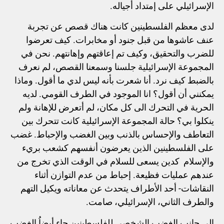
الإسرائيلي على إمتداد أجياله.
لدى معظم الفلسطينين كانت هناك قصص عن تجربة
عنف عاشوها من قبل جنود أو مخابرات. كيف تعرضوا
للضرب والتحقيق، وكيف تم إعاقتهم وإهانتهم. نحن في
المجموعة الإسرائيلية جلسنا وسمعنا القصص، لم نعرف
بالضبط كيف نرد. أنا شعرت بأنه ليس لدي ما أقول. وماذا
يمكنني أن أقول؟ انا الموجود في الطرف القومي. لديه
الحرية في التحرك الى كل مكان، لم أتعرض للإهانة ولم
ينكلوا بي؟ حالة المجموعة الإسرائيلية كانت تتحرك بين
التعاطف والإحساس بالذنب وبين الغضب والإحباط. غضب
على الفلسطينين الذين يعرضون أنفسهم كشعب بريء
والإسلام كدين يسعى للسلام في الوقت الذي تخرج من
عندهم عمليات فظيعة. إحباط من عدم التوازن أثناء
النقاشات- أحد الأطراف يتحدث عن معاناته ويكيل التهم
والطرف الثاني، الإسرائيلي، صامت.
الى جانب الغضب الشخصي للفلسطينين جاء أيضاُ الغضب